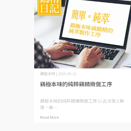
鷄極本味 | 2019-05-31
鷄極本味的純粹鷄精緻做工序
鷄極本味的純粹鷄精緻做工序 以古法慢火鮮
燉，無⋯
Read More