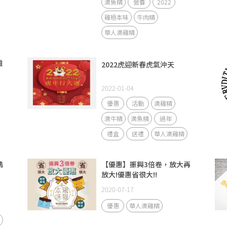
滴魚精
營養
2022
雞極本味
牛肉精
華人滴雞精
雞
2022虎迎新春虎氣沖天
2022-01-04
優惠
活動
滴雞精
滴牛精
滴魚精
過年
禮盒
送禮
華人滴雞精
鷄
【優惠】振興3倍卷，放大再
放大!優惠省很大!!
2020-07-17
優惠
華人滴雞精