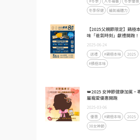
#冬季
入冬補養
冬季優惠
冬季保健
補氣補體力
【2025父親節限定】鷄極
味「爸氣時刻」獻禮開跑！
2025-06-24
送禮
#鷄極本味
2025
#積極本味
👑2025 女神節健康加冕・
屬寵愛優惠開跑
2025-03-06
優惠
#鷄極本味
2025
38女神節