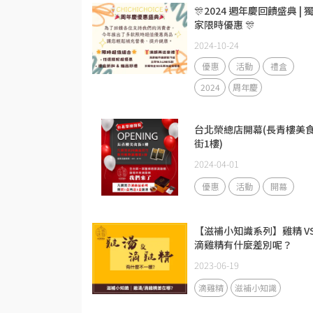
🎊2024 週年慶回饋盛典 | 
家限時優惠 🎊
2024-10-24
優惠
活動
禮盒
2024
周年慶
台北榮總店開幕(長青樓美
街1樓)
2024-04-01
優惠
活動
開幕
【滋補小知識系列】雞精 V
滴雞精有什麼差別呢？
2023-06-19
滴雞精
滋補小知識