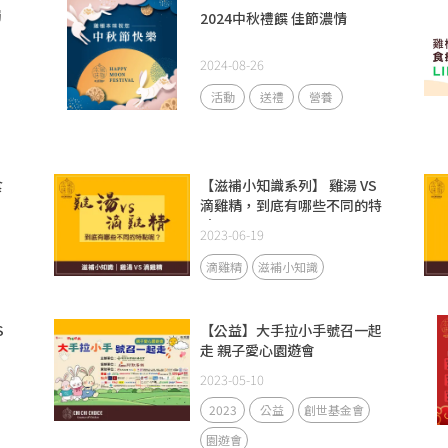
獨
2024中秋禮饌 佳節濃情
2024-08-26
活動
送禮
營養
食
【滋補小知識系列】 雞湯 VS
滴雞精，到底有哪些不同的特
點呢？
2023-06-19
滴雞精
滋補小知識
S
【公益】大手拉小手號召一起
走 親子愛心園遊會
2023-05-10
2023
公益
創世基金會
園遊會