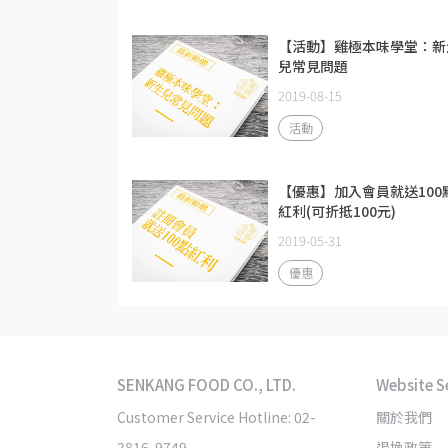
【活動】雞極本味學堂：新
兒常見問題
2019-08-15
活動
【優惠】加入會員就送100
紅利(可折抵100元)
2019-05-31
優惠
SENKANG FOOD CO., LTD.
Website S
Customer Service Hotline: 02-
關於我們
2816-9749
退換政策