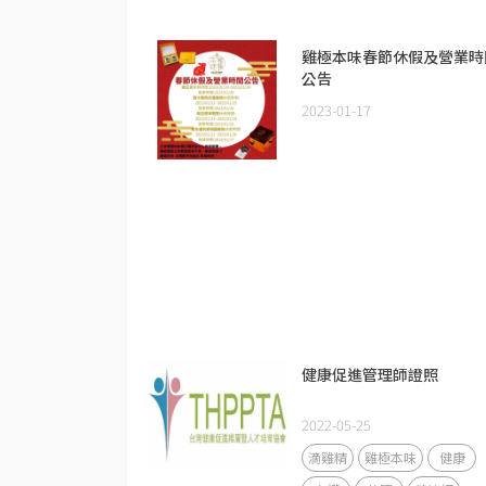
雞極本味春節休假及營業時
公告
2023-01-17
健康促進管理師證照
2022-05-25
滴雞精
雞極本味
健康