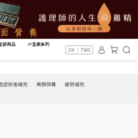
全部商品
🌱全素系列
EN ｜ TWD
癌症術後補充
美顏保養
疲勞補充