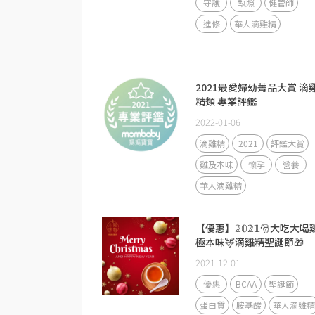
守護
執照
健管師
進修
華人滴雞精
2021最愛婦幼菁品大賞 滴
精類 專業評鑑
2022-01-06
滴雞精
2021
評鑑大賞
雞及本味
懷孕
營養
華人滴雞精
【優惠】𝟚𝟘𝟚𝟙🎅大吃大喝
極本味🦌滴雞精聖誕節🎁
2021-12-01
優惠
BCAA
聖誕節
蛋白質
胺基酸
華人滴雞精