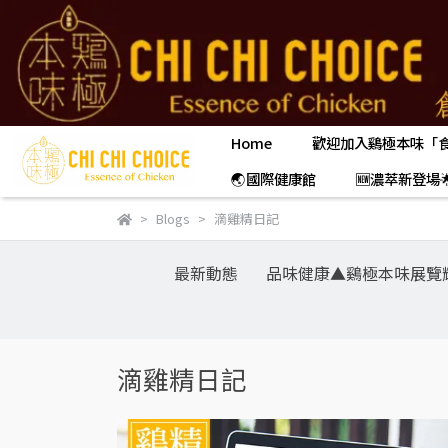
Home
歡迎加入鷄極本味「食
🌏國際健康館
🆕濃萃新登場
Blogs
滴雞精日記
最新動態
品味健康▲鷄極本味展覽
滴雞精日記