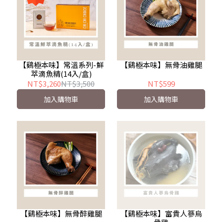
【鷄極本味】常溫系列-鮮
【鷄極本味】無骨油雞腿
萃滴魚精(14入/盒)
NT$3,260
NT$3,500
NT$599
加入購物車
加入購物車
【鷄極本味】無骨醉雞腿
【鷄極本味】富貴人篸烏