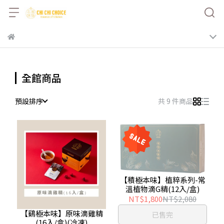
全館商品
預設排序
共 9 件商品
【積極本味】植粹系列-常
溫植物滴G精(12入/盒)
NT$1,800
NT$2,080
【鷄極本味】原味滴雞精
已售完
(16入/盒)(冷凍)