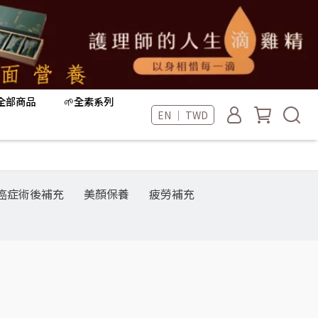
全部商品
🌱全素系列
EN ｜ TWD
癌症術後補充
美顏保養
疲勞補充